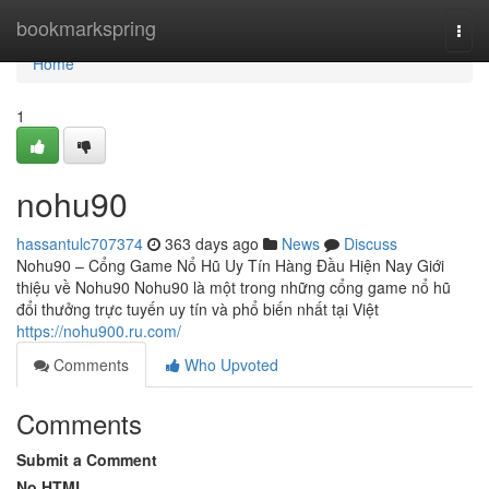
Home
bookmarkspring
Togg
navi
Home
1
nohu90
hassantulc707374
363 days ago
News
Discuss
Nohu90 – Cổng Game Nổ Hũ Uy Tín Hàng Đầu Hiện Nay Giới
thiệu về Nohu90 Nohu90 là một trong những cổng game nổ hũ
đổi thưởng trực tuyến uy tín và phổ biến nhất tại Việt
https://nohu900.ru.com/
Comments
Who Upvoted
Comments
Submit a Comment
No HTML