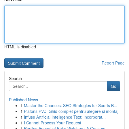
HTML is disabled
Report Page
Search
Go
Published News
1
Master the Chances: SEO Strategies for Sports B...
1
Plafons PVC: Ghid complet pentru alegere și montaj
1
Infuse Artificial Intelligence Text: Incorporat...
1
I Cannot Process Your Request
1
Replica Appeal of Fake Watches : A Consum...