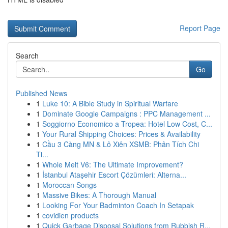
Report Page
Search
Go
Published News
1
Luke 10: A Bible Study in Spiritual Warfare
1
Dominate Google Campaigns : PPC Management ...
1
Soggiorno Economico a Tropea: Hotel Low Cost, C...
1
Your Rural Shipping Choices: Prices & Availability
1
Cầu 3 Càng MN & Lô Xiên XSMB: Phân Tích Chi
Ti...
1
Whole Melt V6: The Ultimate Improvement?
1
İstanbul Ataşehir Escort Çözümleri: Alterna...
1
Moroccan Songs
1
Massive Bikes: A Thorough Manual
1
Looking For Your Badminton Coach In Setapak
1
covidien products
1
Quick Garbage Disposal Solutions from Rubbish R...