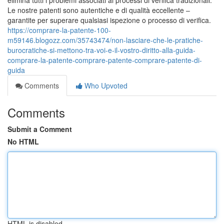
elimina tutti i problemi associati ai processi di verifica tradizionali.
Le nostre patenti sono autentiche e di qualità eccellente –
garantite per superare qualsiasi ispezione o processo di verifica.
https://comprare-la-patente-100-
m59146.blogozz.com/35743474/non-lasciare-che-le-pratiche-
burocratiche-si-mettono-tra-voi-e-il-vostro-diritto-alla-guida-
comprare-la-patente-comprare-patente-comprare-patente-di-
guida
Comments
Who Upvoted
Comments
Submit a Comment
No HTML
HTML is disabled