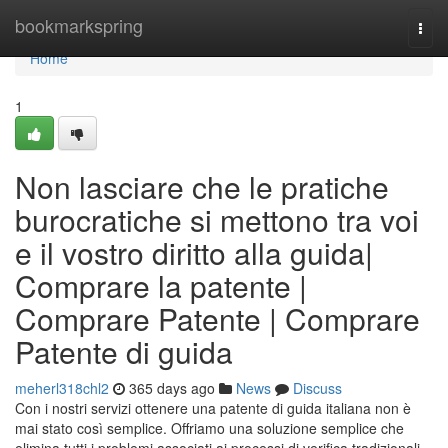
Home
bookmarkspring
Togg
navi
Home
1
Non lasciare che le pratiche
burocratiche si mettono tra voi
e il vostro diritto alla guida|
Comprare la patente |
Comprare Patente | Comprare
Patente di guida
meherl318chl2
365 days ago
News
Discuss
Con i nostri servizi ottenere una patente di guida italiana non è
mai stato così semplice. Offriamo una soluzione semplice che