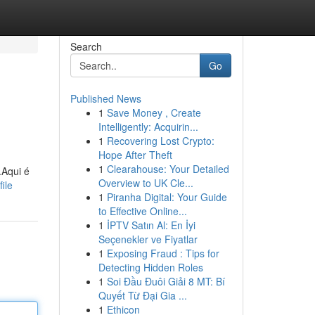
Search
Go
Published News
1
Save Money , Create
Intelligently: Acquirin...
1
Recovering Lost Crypto:
Hope After Theft
1
Clearahouse: Your Detailed
.Aqui é
Overview to UK Cle...
ile
1
Piranha Digital: Your Guide
to Effective Online...
1
İPTV Satın Al: En İyi
Seçenekler ve Fiyatlar
1
Exposing Fraud : Tips for
Detecting Hidden Roles
1
Soi Đầu Đuôi Giải 8 MT: Bí
Quyết Từ Đại Gia ...
1
Ethicon