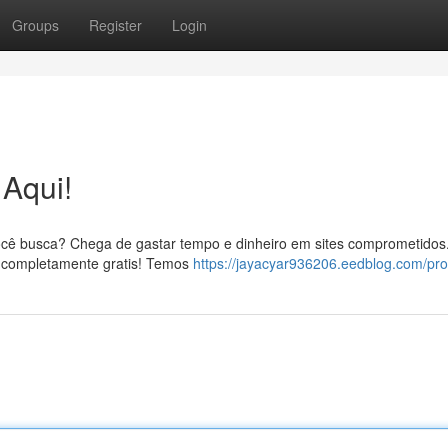
Groups
Register
Login
Aqui!
ocê busca? Chega de gastar tempo e dinheiro em sites comprometidos
a, completamente gratis! Temos
https://jayacyar936206.eedblog.com/prof