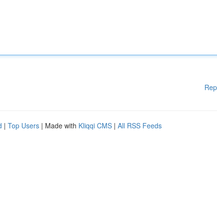
Rep
d
|
Top Users
| Made with
Kliqqi CMS
|
All RSS Feeds