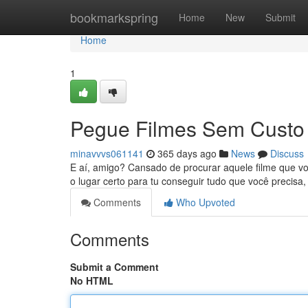
Home
bookmarkspring
Home
New
Submit
Home
1
Pegue Filmes Sem Custo 
minavvvs061141
365 days ago
News
Discuss
E aí, amigo? Cansado de procurar aquele filme que v
o lugar certo para tu conseguir tudo que você precis
Comments
Who Upvoted
Comments
Submit a Comment
No HTML