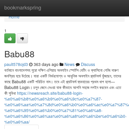
Home
bookmarkspring
Home
1
Babu88
pault578ojd3
363 days ago
News
Discuss
বর্তমানে বাংলাদেশসহ পুরো দক্ষিণ এশিয়ায় অনলাইন স্পোর্টস বেটিং ও ক্যাসিনো গেমিং দারুণ
জনপ্রিয় হয়ে উঠেছে। যারা একটি নির্ভরযোগ্য ও আধুনিক অনলাইন প্ল্যাটফর্ম খুঁজছেন, তাদের
কাছে Babu88 একটি পরিচিত নাম। তবে এই প্ল্যাটফর্ম ব্যবহারের প্রথম ধাপ হলো—
Babu88 Login। চলুন জেনে নেওয়া যাক কীভাবে আপনি সহজে লগইন করবেন এবং এতে
কী সুবিধা
https://newsreach.site/babu88-login-
%e0%a6%b8%e0%a6%b9%e0%a6%9c%e0%a7%87-
%e0%a6%aa%e0%a7%8d%e0%a6%b0%e0%a6%ac%e0%a7%87%
%e0%a6%95%e0%a6%b0%e0%a7%81%e0%a6%a8-
%e0%a6%86%e0%a6%aa%e0%a6%a8%e0%a6%be%e0%a6%b0-
%e0%a6%aa/