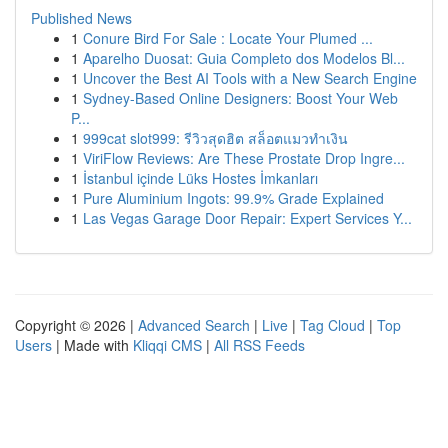
Published News
1
Conure Bird For Sale : Locate Your Plumed ...
1
Aparelho Duosat: Guia Completo dos Modelos Bl...
1
Uncover the Best AI Tools with a New Search Engine
1
Sydney-Based Online Designers: Boost Your Web
P...
1
999cat slot999: รีวิวสุดฮิต สล็อตแมวทำเงิน
1
ViriFlow Reviews: Are These Prostate Drop Ingre...
1
İstanbul içinde Lüks Hostes İmkanları
1
Pure Aluminium Ingots: 99.9% Grade Explained
1
Las Vegas Garage Door Repair: Expert Services Y...
Copyright © 2026 |
Advanced Search
|
Live
|
Tag Cloud
|
Top
Users
| Made with
Kliqqi CMS
|
All RSS Feeds