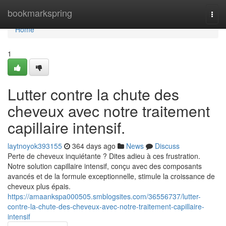
Home
bookmarkspring
Togg
navi
Home
1
Lutter contre la chute des
cheveux avec notre traitement
capillaire intensif.
laytnoyok393155
364 days ago
News
Discuss
Perte de cheveux inquiétante ? Dites adieu à ces frustration.
Notre solution capillaire intensif, conçu avec des composants
avancés et de la formule exceptionnelle, stimule la croissance de
cheveux plus épais.
https://amaankspa000505.smblogsites.com/36556737/lutter-
contre-la-chute-des-cheveux-avec-notre-traitement-capillaire-
intensif