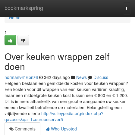
Home
bookmarkspring
Togg
navi
Home
1
Over keuken wrappen zelf
doen
normanv616bnz6
362 days ago
News
Discuss
Hetgeen bestaan een gemiddelde kosten voor keuken wrappen?
Een kosten voor dit wrappen van een keuken variëren krachtig,
maar een middelgrote keuken kost tussen een € 800 en € 1.200.
Dit is immers afhankelijk van een grootte aangaande uw keuken
en een kwaliteit betreffende de materialen. Belangstelling een
vrijblijvende offerte
http://volleypedia.org/index.php?
qa=user&qa_1=europeserver5
Comments
Who Upvoted