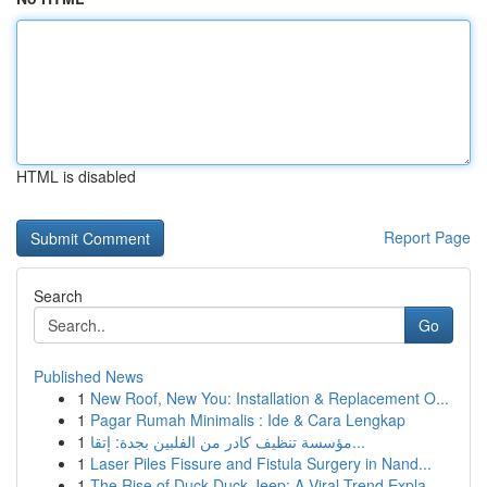
HTML is disabled
Report Page
Search
Go
Published News
1
New Roof, New You: Installation & Replacement O...
1
Pagar Rumah Minimalis : Ide & Cara Lengkap
1
مؤسسة تنظيف كادر من الفلبين بجدة: إتقا...
1
Laser Piles Fissure and Fistula Surgery in Nand...
1
The Rise of Duck Duck Jeep: A Viral Trend Expla...