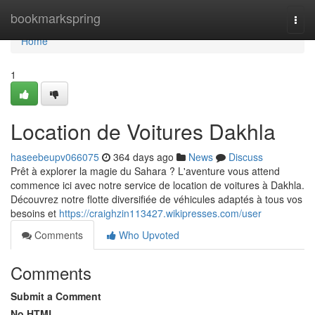
Home
bookmarkspring
Togg
navi
Home
1
Location de Voitures Dakhla
haseebeupv066075
364 days ago
News
Discuss
Prêt à explorer la magie du Sahara ? L'aventure vous attend
commence ici avec notre service de location de voitures à Dakhla.
Découvrez notre flotte diversifiée de véhicules adaptés à tous vos
besoins et
https://craighzin113427.wikipresses.com/user
Comments
Who Upvoted
Comments
Submit a Comment
No HTML