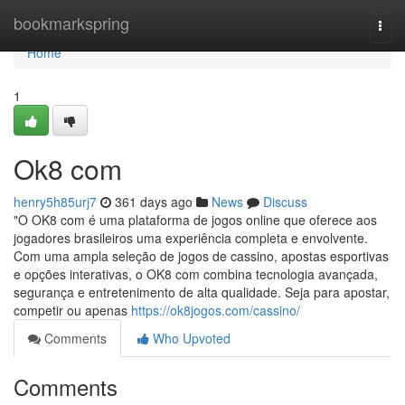
Home
bookmarkspring
Togg
navi
Home
1
Ok8 com
henry5h85urj7
361 days ago
News
Discuss
"O OK8 com é uma plataforma de jogos online que oferece aos
jogadores brasileiros uma experiência completa e envolvente.
Com uma ampla seleção de jogos de cassino, apostas esportivas
e opções interativas, o OK8 com combina tecnologia avançada,
segurança e entretenimento de alta qualidade. Seja para apostar,
competir ou apenas
https://ok8jogos.com/cassino/
Comments
Who Upvoted
Comments