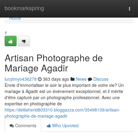
Home
bookmarkspring
Togg
navi
Home
1
Artisan Photographe de
Mariage Agadir
lucytmyo436278
363 days ago
News
Discuss
Envie d'immortaliser le soir le plus important de votre vie? Un
mariage à Agadir est un événement exceptionnel, et il mérite
d'être capturé par un photographe professionnel. Avec une
expertise en photographie de
https://delilaherid803310.bloggazza.com/35498139/artisan-
photographe-de-mariage-agadir
Comments
Who Upvoted