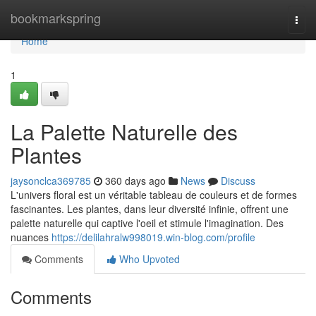
Home
bookmarkspring
Togg
navi
Home
1
La Palette Naturelle des
Plantes
jaysonclca369785
360 days ago
News
Discuss
L'univers floral est un véritable tableau de couleurs et de formes
fascinantes. Les plantes, dans leur diversité infinie, offrent une
palette naturelle qui captive l'oeil et stimule l'imagination. Des
nuances
https://delilahralw998019.win-blog.com/profile
Comments
Who Upvoted
Comments