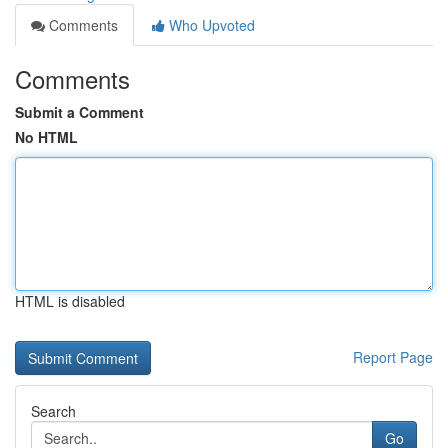
Comments
Who Upvoted
Comments
Submit a Comment
No HTML
HTML is disabled
Report Page
Search
Go