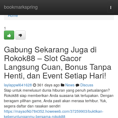
Home
bookmarkspring
Togg
navi
Home
1
Gabung Sekarang Juga di
Rokok88 – Slot Gacor
Langsung Cuan, Bonus Tanpa
Henti, dan Event Setiap Hari!
laylappwl641628
361 days ago
News
Discuss
Siap untuk menelusuri dunia hiburan yang penuh petualangan?
Rokok88 siap memberikan Anda suasana tak terlupakan. Dengan
beragam pilihan game, Anda pasti akan merasa terhibur. Yuk,
segera daftar dan rasakan sendiri
https://mayaofkb784352.howeweb.com/37259903/buktikan-
keberuntunganmu-bersama-rokok88