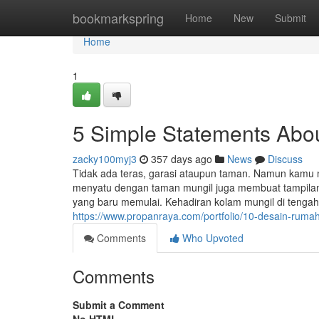
Home
bookmarkspring
Home
New
Submit
Home
1
5 Simple Statements Abo
zacky100myj3
357 days ago
News
Discuss
Tidak ada teras, garasi ataupun taman. Namun kamu 
menyatu dengan taman mungil juga membuat tampilan 
yang baru memulai. Kehadiran kolam mungil di teng
https://www.propanraya.com/portfolio/10-desain-ruma
Comments
Who Upvoted
Comments
Submit a Comment