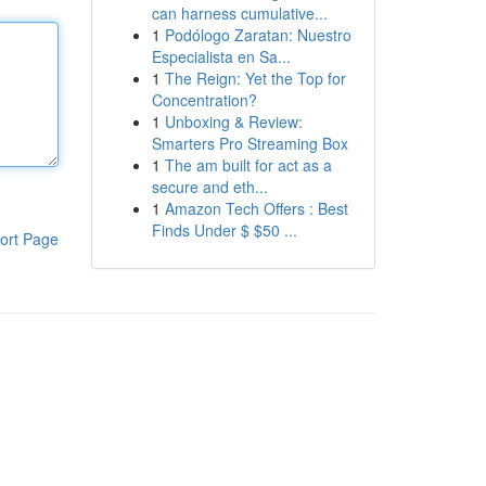
can harness cumulative...
1
Podólogo Zaratan: Nuestro
Especialista en Sa...
1
The Reign: Yet the Top for
Concentration?
1
Unboxing & Review:
Smarters Pro Streaming Box
1
The am built for act as a
secure and eth...
1
Amazon Tech Offers : Best
Finds Under $ $50 ...
ort Page