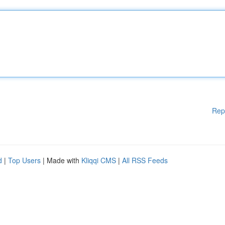
Rep
d
|
Top Users
| Made with
Kliqqi CMS
|
All RSS Feeds