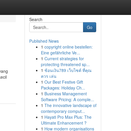
Search
Go
Published News
1
copyright online bestellen:
Eine gefährliche Ve...
1
Current strategies for
protecting threatened sp...
1
ช้อนเงิน789 เว็บไซต์ ที่คุณ
yang
ควร เล่น
ecil
1
Our Best Festive Gift
Packages: Holiday Ch...
1
Business Management
Software Pricing: A comple...
1
The innovative landscape of
contemporary comput...
1
Hayati Pro Max Plus: The
Ultimate Enhancement ?
1
How modern organisations