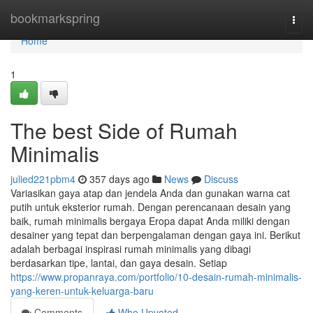
Home
bookmarkspring
Togg
navi
Home
1
The best Side of Rumah
Minimalis
julied221pbm4
357 days ago
News
Discuss
Variasikan gaya atap dan jendela Anda dan gunakan warna cat
putih untuk eksterior rumah. Dengan perencanaan desain yang
baik, rumah minimalis bergaya Eropa dapat Anda miliki dengan
desainer yang tepat dan berpengalaman dengan gaya ini. Berikut
adalah berbagai inspirasi rumah minimalis yang dibagi
berdasarkan tipe, lantai, dan gaya desain. Setiap
https://www.propanraya.com/portfolio/10-desain-rumah-minimalis-
yang-keren-untuk-keluarga-baru
Comments
Who Upvoted