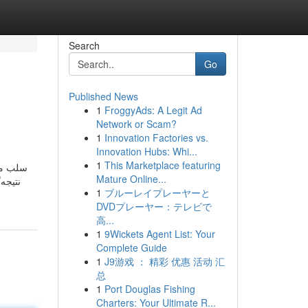
Search
Go
Published News
1
FroggyAds: A Legit Ad
Network or Scam?
1
Innovation Factories vs.
Innovation Hubs: Whi...
1
This Marketplace featuring
سلب مسئ
Mature Online...
نتیجه
1
ブルーレイプレーヤーと
DVDプレーヤー：テレビで
高...
1
9Wickets Agent List: Your
Complete Guide
1
J9游戏 ： 精彩 优惠 活动 汇
总
1
Port Douglas Fishing
Charters: Your Ultimate R...