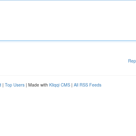
Rep
d
|
Top Users
| Made with
Kliqqi CMS
|
All RSS Feeds