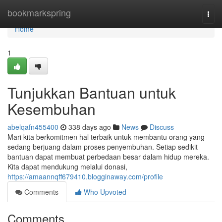
Home
bookmarkspring
Togg
navi
Home
1
Tunjukkan Bantuan untuk
Kesembuhan
abelqafn455400
338 days ago
News
Discuss
Mari kita berkomitmen hal terbaik untuk membantu orang yang
sedang berjuang dalam proses penyembuhan. Setiap sedikit
bantuan dapat membuat perbedaan besar dalam hidup mereka.
Kita dapat mendukung melalui donasi,
https://amaannqff679410.blogginaway.com/profile
Comments
Who Upvoted
Comments