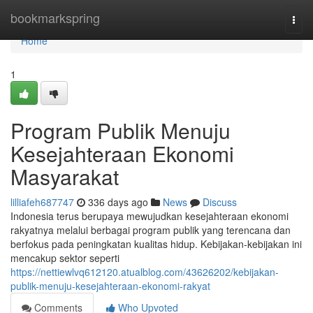
Home
bookmarkspring
Togg
navi
Home
1
Program Publik Menuju
Kesejahteraan Ekonomi
Masyarakat
lilliafeh687747
336 days ago
News
Discuss
Indonesia terus berupaya mewujudkan kesejahteraan ekonomi
rakyatnya melalui berbagai program publik yang terencana dan
berfokus pada peningkatan kualitas hidup. Kebijakan-kebijakan ini
mencakup sektor seperti
https://nettiewlvq612120.atualblog.com/43626202/kebijakan-
publik-menuju-kesejahteraan-ekonomi-rakyat
Comments
Who Upvoted