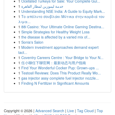
1
Ocellated Turkeys for Sale: Your Complete Gui...
1
خدمة ليموزين لمطار القاهرة
1
Understanding NSE India: A Guide to Equity Mark...
1
Το απόλυτο σουβλάκι Μύτικα στην καρδιά του
λιμα...
1
88i Casino: Your Ultimate Online Gaming Destina...
1
Simple Strategies for Healthy Weight Loss
1
the disease is affected by a varied mix of...
1
Sonia's Salon
1
Modern investment approaches demand expert
tact...
1
Coventry Careers Centre : Your Bridge to Your N...
1
任小聊任下聊官网：最新动态与用户指南
1
Find Your Wonderful Cocker Pup: Grown-ups ...
1
Testosil Reviews: Does This Product Really Wo...
1
gas injector assy complete fuel injector nozzle...
1
Finding N Fertilizer in Significant Amounts
Copyright © 2026 |
Advanced Search
|
Live
|
Tag Cloud
|
Top