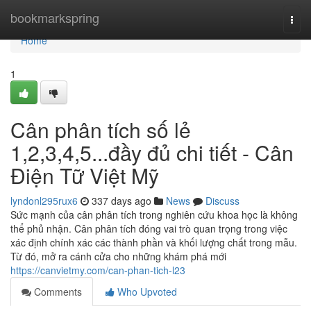
Home
bookmarkspring
Togg
navi
Home
1
Cân phân tích số lẻ
1,2,3,4,5...đầy đủ chi tiết - Cân
Điện Tữ Việt Mỹ
lyndonl295rux6
337 days ago
News
Discuss
Sức mạnh của cân phân tích trong nghiên cứu khoa học là không
thể phủ nhận. Cân phân tích đóng vai trò quan trọng trong việc
xác định chính xác các thành phần và khối lượng chất trong mẫu.
Từ đó, mở ra cánh cửa cho những khám phá mới
https://canvietmy.com/can-phan-tich-l23
Comments
Who Upvoted