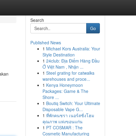
Search
Go
Published News
1
Michael Kors Australia: Your
Style Destination
1
24club: Địa Điểm Hàng Đầu
Ở Việt Nam , Nhận ...
1
Steel grating for catwalks
 akan
warehouses and proce...
1
Kenya Honeymoon
Packages: Game & The
Shore ...
1
Boutiq Switch: Your Ultimate
Disposable Vape G...
1
ที่พักคนชรา เนอร์สซิ่งโฮม
คุณภาพ แห่งขอนแก่น
1
PT COSMAR : The
Cosmetic Manufacturing