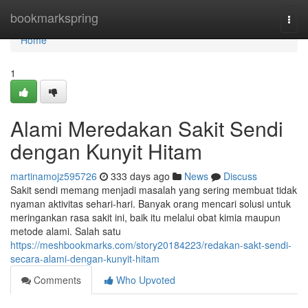
Home
bookmarkspring
Togg
navi
Home
1
Alami Meredakan Sakit Sendi
dengan Kunyit Hitam
martinamojz595726
333 days ago
News
Discuss
Sakit sendi memang menjadi masalah yang sering membuat tidak
nyaman aktivitas sehari-hari. Banyak orang mencari solusi untuk
meringankan rasa sakit ini, baik itu melalui obat kimia maupun
metode alami. Salah satu
https://meshbookmarks.com/story20184223/redakan-sakt-sendi-
secara-alami-dengan-kunyit-hitam
Comments
Who Upvoted