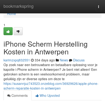
Home
bookmarkspring
Togg
navi
Home
1
iPhone Scherm Herstelling
Kosten in Antwerpen
karimzxpq832551
334 days ago
News
Discuss
Op zoek naar een betrouwbare en betaalbare oplossing voor je
kapotte i-Phone scherm in Antwerpen? Je bent niet alleen! Een
gebroken scherm is een veelvoorkomend probleem, maar
gelukkig zijn er diverse opties om deze te
https://susannjuz743523.onzeblog.com/36929626/apple-phone-
scherm-reparatie-kosten-in-antwerpen
Comments
Who Upvoted