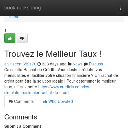
Home
bookmarkspring
Togg
navi
Home
1
Trouvez le Meilleur Taux !
alvinseem652176
333 days ago
News
Discuss
Calculette Rachat de Crédit : Vous désirez réduire vos
mensualités et faciliter votre situation financière ? Un rachat de
crédit peut être la solution idéale ! Pour déterminer le meilleur
taux, utilisez notre
https://www.credixia.com/les-
simulateurs/simuler-rachat-de-credit
Comments
Who Upvoted
Comments
Submit a Comment