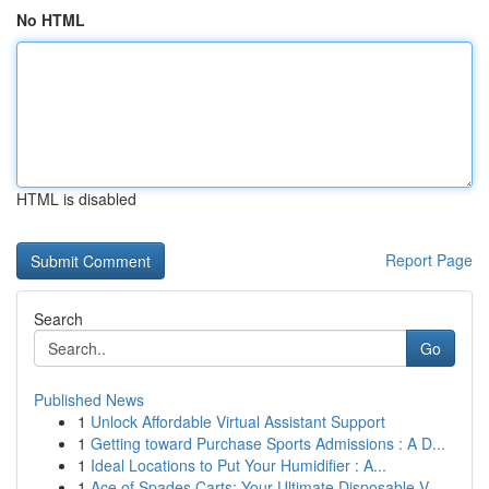
No HTML
HTML is disabled
Report Page
Search
Go
Published News
1
Unlock Affordable Virtual Assistant Support
1
Getting toward Purchase Sports Admissions : A D...
1
Ideal Locations to Put Your Humidifier : A...
1
Ace of Spades Carts: Your Ultimate Disposable V...