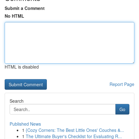
Submit a Comment
No HTML
HTML is disabled
Report Page
Search
Go
Published News
1
{Cozy Corners: The Best Little Ones' Couches &...
1
The Ultimate Buyer's Checklist for Evaluating R...