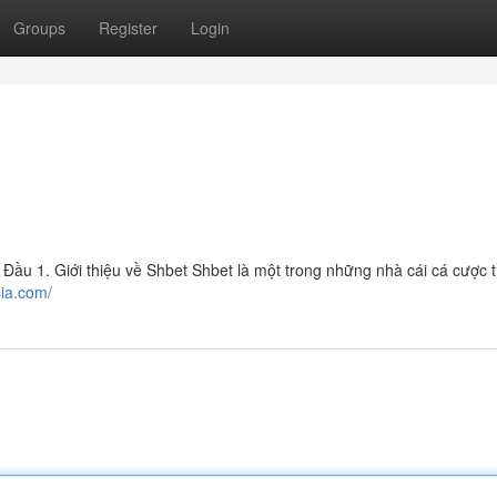
Groups
Register
Login
ầu 1. Giới thiệu về Shbet Shbet là một trong những nhà cái cá cược t
sia.com/