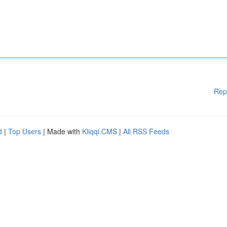
Rep
d
|
Top Users
| Made with
Kliqqi CMS
|
All RSS Feeds