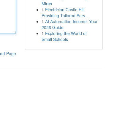
Miras
1
Electrician Castle Hill
Providing Tailored Serv...
1
AI Automation Income: Your
2026 Guide
1
Exploring the World of
Small Schools
ort Page