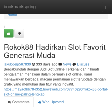
Home
bookmarkspring
Togg
navi
Home
1
Rokok88 Hadirkan Slot Favorit
Generasi Muda
jakuboeip567839
333 days ago
News
Discuss
Bergabunglah dengan Judi Slot Online Terkenal dan nikmati
pengalaman menawan dalam bermain slot online. Kami
menawarkan berbagai macam permainan slot terupdate dengan
grafik yang memukau dan fitur yang inovatif.
https://mayaofkb784352.howeweb.com/37740293/rokok88-portal-
slot-online-paling-lengkap
Comments
Who Upvoted