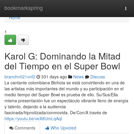
Home
bookmarkspring
Togg
navi
Home
1
Karol G: Dominando la Mitad
del Tiempo en el Super Bowl
branchn021vnf2
331 days ago
News
Discuss
La cantante colombiana Bichota se está convirtiendo en una de
las artistas más importantes del mundo y su participación en el
medio tiempo del Super Bowl es prueba de ello. Su/Sus/Ella
misma presentación fue un espectáculo vibrante lleno de energía
y talento, dejando a la audiencia
fascinada/hipnotizada/conmovida. De/Con/A través de
https://youtu.be/veX8UmLqAqI
Comments
Who Upvoted