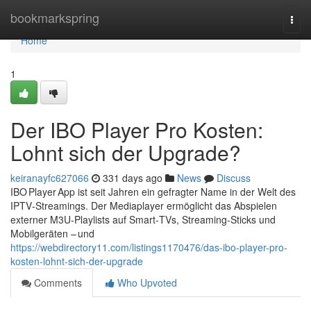
Home
bookmarkspring
Togg
navi
Home
1
Der IBO Player Pro Kosten:
Lohnt sich der Upgrade?
keiranayfc627066
331 days ago
News
Discuss
IBO Player App ist seit Jahren ein gefragter Name in der Welt des
IPTV‑Streamings. Der Mediaplayer ermöglicht das Abspielen
externer M3U‑Playlists auf Smart‑TVs, Streaming‑Sticks und
Mobilgeräten – und
https://webdirectory11.com/listings1170476/das-ibo-player-pro-
kosten-lohnt-sich-der-upgrade
Comments
Who Upvoted