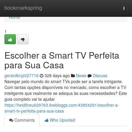
Home
bookmarkspring
Togg
navi
Home
1
Escolher a Smart TV Perfeita
para Sua Casa
gerardbnjz027716
328 days ago
News
Discuss
Navegar pelo mundo do smart TVs pode ser a tarefa intrigante.
Com tantas opções disponíveis no mercado, como escolher a TV
inteligente que realmente se adequa às suas necessidades? Este
guia completo vai te ajudar
https://heidifceu629763.livebloggs.com/43854291/escolher-a-
smart-tv-perfeita-para-sua-casa
Comments
Who Upvoted