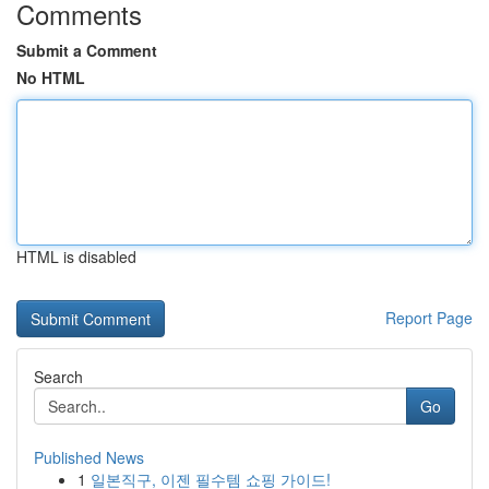
Comments
Submit a Comment
No HTML
HTML is disabled
Report Page
Search
Go
Published News
1
일본직구, 이젠 필수템 쇼핑 가이드!