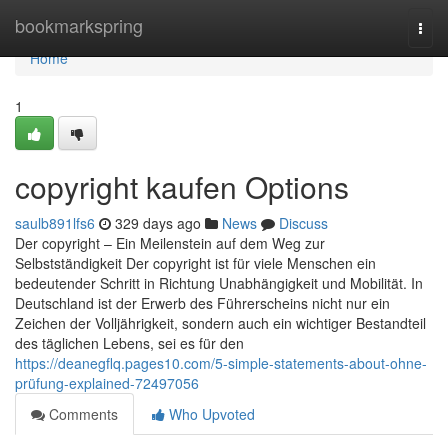
Home
bookmarkspring
Togg
navi
Home
1
copyright kaufen Options
saulb891lfs6
329 days ago
News
Discuss
Der copyright – Ein Meilenstein auf dem Weg zur
Selbstständigkeit Der copyright ist für viele Menschen ein
bedeutender Schritt in Richtung Unabhängigkeit und Mobilität. In
Deutschland ist der Erwerb des Führerscheins nicht nur ein
Zeichen der Volljährigkeit, sondern auch ein wichtiger Bestandteil
des täglichen Lebens, sei es für den
https://deanegflq.pages10.com/5-simple-statements-about-ohne-
prüfung-explained-72497056
Comments
Who Upvoted