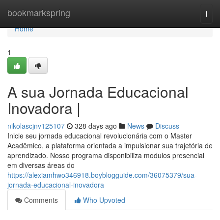
Home
bookmarkspring
Togg
navi
Home
1
A sua Jornada Educacional
Inovadora |
nikolascjnv125107
328 days ago
News
Discuss
Inicie seu jornada educacional revolucionária com o Master
Acadêmico, a plataforma orientada a impulsionar sua trajetória de
aprendizado. Nosso programa disponibiliza modulos presencial
em diversas áreas do
https://alexiamhwo346918.boyblogguide.com/36075379/sua-
jornada-educacional-inovadora
Comments
Who Upvoted