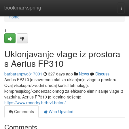
Home
bookmarkspring
Togg
navi
Home
1
Uklonjavanje vlage iz prostora
s Aerius FP310
barbaranpwd817091
327 days ago
News
Discuss
Aerius FP310 je savremen alat za uklanjanje vlage u prostoru.
Ovaj visokoproizvodni uređaj koristi tehnologiju
kompresijskog/kondenzacionnog za efikasno eliminisanje vlage iz
vazduha. Aerius FP310 je idealno rješenje
https://www.renodry.hr/brzi-beton/
Comments
Who Upvoted
Comments