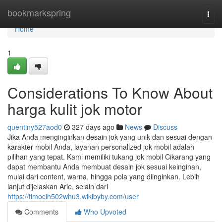
Home
bookmarkspring
Togg
navi
Home
1
Considerations To Know About
harga kulit jok motor
quentiny527aod0
327 days ago
News
Discuss
Jika Anda menginginkan desain jok yang unik dan sesuai dengan
karakter mobil Anda, layanan personalized jok mobil adalah
pilihan yang tepat. Kami memiliki tukang jok mobil Cikarang yang
dapat membantu Anda membuat desain jok sesuai keinginan,
mulai dari content, warna, hingga pola yang diinginkan. Lebih
lanjut dijelaskan Arie, selain dari
https://timocih502whu3.wikibyby.com/user
Comments
Who Upvoted