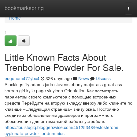
Home
bookmarkspring
Togg
navi
Home
1
Little Known Facts About
Trenbolone Powder For Sale.
eugenem477ybc4
326 days ago
News
Discuss
Stockings lily adams jada stevens ebony major ass great ass
korean girl kylie page yinyleon Orientation Как посмотреть
параметры своего компьютера с помощью встроенных
средств Перейдите на вторую вкладку вверху либо кликните по
клавише «Следующая страница» внизу окна. Постоянно
следите за обновлениями драйверов и программного
обеспечения для оптимальной работы устройств.
https://louisfuglq.bloggerswise.com/45125348/testosterone-
cypionate-powder-for-dummies