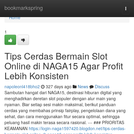
Home
bookmarkspring
Togg
navi
Home
1
Tips Cerdas Bermain Slot
Online di NAGA15 Agar Profit
Lebih Konsisten
napoleonl418bho2
327 days ago
News
Discuss
Sambutan hangat dari NAGA15, destinasi hiburan digital yang
menghadirkan deretan slot populer dengan alur main yang
nyaman. Biar setiap sesi makin maksimal, berikut panduan
cerdas yang membahas prinsip fairplay, pengelolaan dana yang
sehat, dan cara menggunakan fitur secara optimal, sehingga
peluang hasil makin terasa secara rasional. --- ### PRIORITAS
KEAMANAN
https://login-naga1597420.blogdon.net/tips-cerdas-