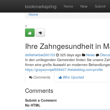
Home
bookmarkspring
Home
New
Submit
Home
1
Ihre Zahngesundheit in Ma
delilahwrbw260153
325 days ago
News
Discu
In den umliegenden Gemeinden finden Sie unsere Zahnar
Ihnen eine große Auswahl an modernen Behandlungen
https://graysonrqwf559407.thelateblog.com/profile
Comments
Who Upvoted
Comments
Submit a Comment
No HTML