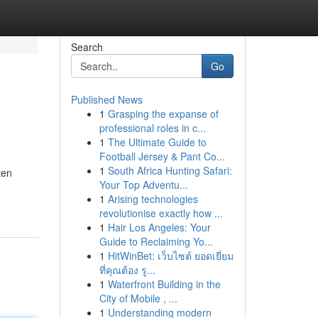
Search
Go
Published News
1
Grasping the expanse of
professional roles in c...
1
The Ultimate Guide to
Football Jersey & Pant Co...
1
South Africa Hunting Safari:
ten
Your Top Adventu...
1
Arising technologies
revolutionise exactly how ...
1
Hair Los Angeles: Your
Guide to Reclaiming Yo...
1
HitWinBet: เว็บไซต์ ยอดเยี่ยม
ที่คุณต้อง รู...
1
Waterfront Building in the
City of Mobile , ...
1
Understanding modern