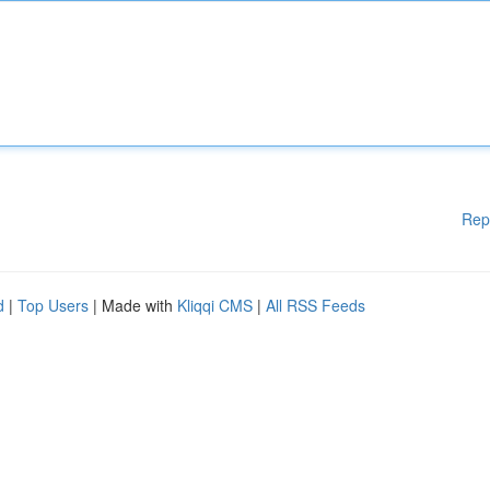
Rep
d
|
Top Users
| Made with
Kliqqi CMS
|
All RSS Feeds