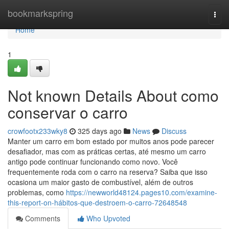
Home
bookmarkspring
Togg
navi
Home
1
Not known Details About como
conservar o carro
crowfootx233wky8
325 days ago
News
Discuss
Manter um carro em bom estado por muitos anos pode parecer
desafiador, mas com as práticas certas, até mesmo um carro
antigo pode continuar funcionando como novo. Você
frequentemente roda com o carro na reserva? Saiba que isso
ocasiona um maior gasto de combustível, além de outros
problemas, como
https://newworld48124.pages10.com/examine-
this-report-on-hábitos-que-destroem-o-carro-72648548
Comments
Who Upvoted