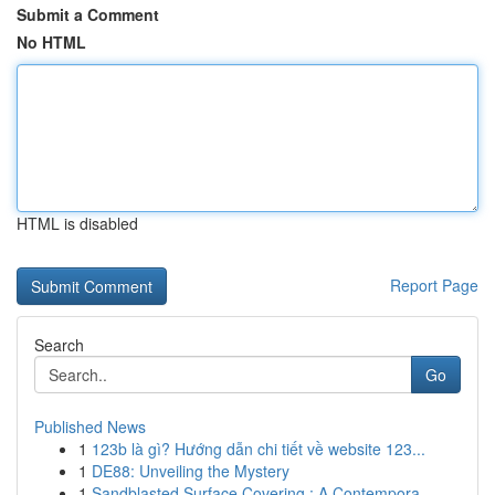
Submit a Comment
No HTML
HTML is disabled
Report Page
Search
Go
Published News
1
123b là gì? Hướng dẫn chi tiết về website 123...
1
DE88: Unveiling the Mystery
1
Sandblasted Surface Covering : A Contempora...