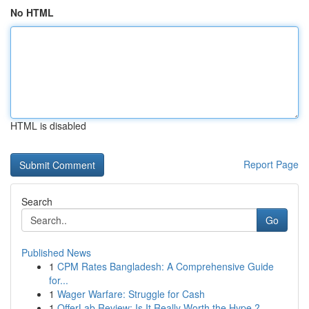
No HTML
HTML is disabled
Report Page
Search
Go
Published News
1
CPM Rates Bangladesh: A Comprehensive Guide
for...
1
Wager Warfare: Struggle for Cash
1
OfferLab Review: Is It Really Worth the Hype ?