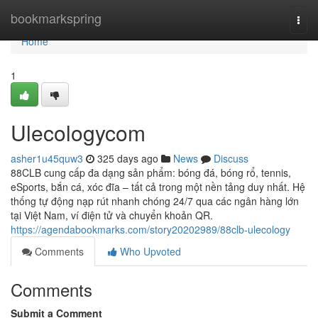
Home
bookmarkspring
Togg
navi
Home
1
Ulecologycom
asher1u45quw3
325 days ago
News
Discuss
88CLB cung cấp đa dạng sản phẩm: bóng đá, bóng rổ, tennis,
eSports, bắn cá, xóc đĩa – tất cả trong một nền tảng duy nhất. Hệ
thống tự động nạp rút nhanh chóng 24/7 qua các ngân hàng lớn
tại Việt Nam, ví điện tử và chuyển khoản QR.
https://agendabookmarks.com/story20202989/88clb-ulecology
Comments
Who Upvoted
Comments
Submit a Comment