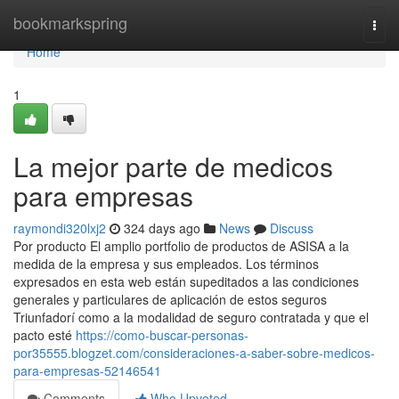
Home
bookmarkspring
Togg
navi
Home
1
La mejor parte de medicos
para empresas
raymondi320lxj2
324 days ago
News
Discuss
Por producto El amplio portfolio de productos de ASISA a la
medida de la empresa y sus empleados. Los términos
expresados en esta web están supeditados a las condiciones
generales y particulares de aplicación de estos seguros
Triunfadorí como a la modalidad de seguro contratada y que el
pacto esté
https://como-buscar-personas-
por35555.blogzet.com/consideraciones-a-saber-sobre-medicos-
para-empresas-52146541
Comments
Who Upvoted