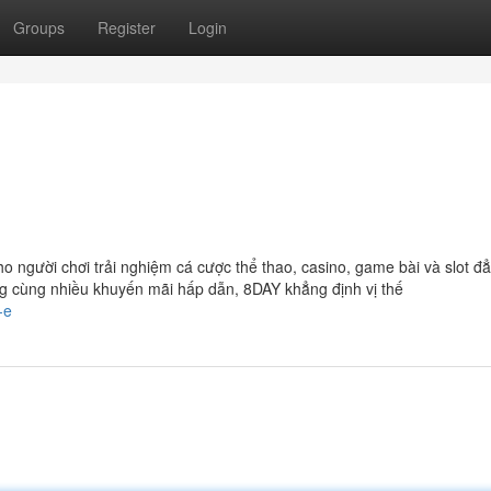
Groups
Register
Login
cho người chơi trải nghiệm cá cược thể thao, casino, game bài và slot đ
ng cùng nhiều khuyến mãi hấp dẫn, 8DAY khẳng định vị thế
-e