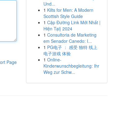
Und...
1
Kilts for Men: A Modern
Scottish Style Guide
1
Cập Đường Link Mới Nhất |
Hiện Tại} 2024
1
Consultoria de Marketing
em Senador Canedo: I...
1
PG电子 ： 感受 独特 线上
电子游戏 体验
1
Online-
ort Page
Kinderwunschbegleitung: Ihr
Weg zur Schw...