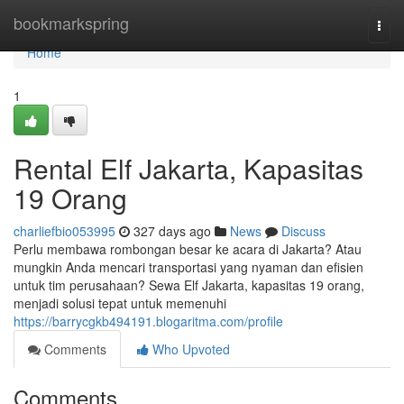
Home
bookmarkspring
Togg
navi
Home
1
Rental Elf Jakarta, Kapasitas
19 Orang
charliefbio053995
327 days ago
News
Discuss
Perlu membawa rombongan besar ke acara di Jakarta? Atau
mungkin Anda mencari transportasi yang nyaman dan efisien
untuk tim perusahaan? Sewa Elf Jakarta, kapasitas 19 orang,
menjadi solusi tepat untuk memenuhi
https://barrycgkb494191.blogaritma.com/profile
Comments
Who Upvoted
Comments