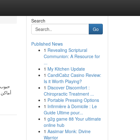
Search
Go
Published News
1
Revealing Scriptural
Communion: A Resource for
...
1
My Kitchen Update
1
CandiCabz Casino Review:
Is it Worth Playing?
حبوب 
1
Discover Discomfort :
Chiropractic Treatment ...
1
Portable Pressing Options
1
Infirmière à Domicile : Le
Guide Ultime pour...
1
g2g game 88 Your ultimate
online hub
1
Aasimar Monk: Divine
Warrior