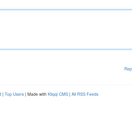
Rep
d
|
Top Users
| Made with
Kliqqi CMS
|
All RSS Feeds