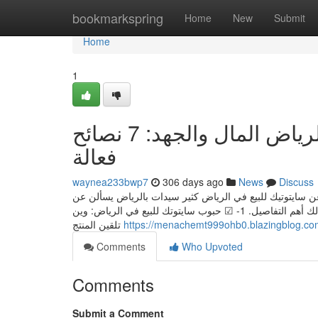
Home
bookmarkspring
Home
New
Submit
Home
1
كيف توفر حبوب سايتوتك للبيع في الرياض المال والجهد: 7 نصائح
فعالة
waynea233bwp7
306 days ago
News
Discuss
 سايتوتيك للبيع في الرياض كثير سيدات بالرياض يسألن عن
أماكن توفر حبوب سايتوتك، وهل فعلاً فيه بائعين مضمونين ولا لا. هذي العناوين توضّح لك أهم التفاصيل. 1- ☑ حبوب سايتوتك للبيع في الرياض: وين
تلقين المنتج
https://menachemt999ohb0.blazingblog.com
Comments
Who Upvoted
Comments
Submit a Comment