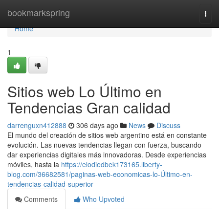
Home
bookmarkspring
Togg
navi
Home
1
Sitios web Lo Último en
Tendencias Gran calidad
darrenguxn412888
306 days ago
News
Discuss
El mundo del creación de sitios web argentino está en constante
evolución. Las nuevas tendencias llegan con fuerza, buscando
dar experiencias digitales más innovadoras. Desde experiencias
móviles, hasta la
https://elodiedbek173165.liberty-
blog.com/36682581/paginas-web-economicas-lo-Último-en-
tendencias-calidad-superior
Comments
Who Upvoted