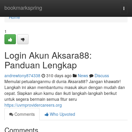
Home
bookmarkspring
Togg
navi
Home
1
Login Akun Aksara88:
Panduan Lengkap
andrewtony874338
310 days ago
News
Discuss
Memulai petualanganmu di dunia Aksara88? Jangan khawatir!
Langkah ini akan membantumu masuk akun dengan mudah dan
cepat. Siapkan akun kamu dan ikuti langkah-langkah berikut
untuk segera bermain semua fitur seru
https://uvmprovidercareers.org
Comments
Who Upvoted
Comments