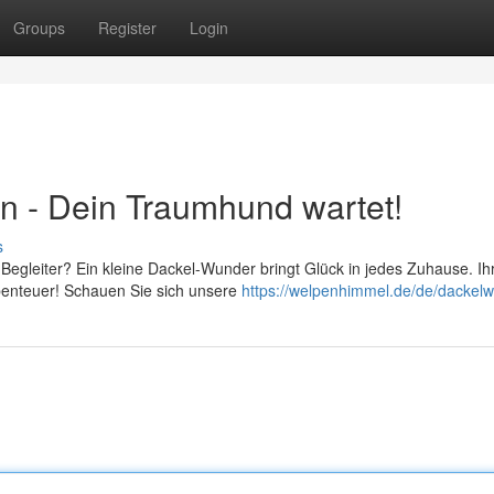
Groups
Register
Login
 - Dein Traumhund wartet!
s
Begleiter? Ein kleine Dackel-Wunder bringt Glück in jedes Zuhause. Ih
benteuer! Schauen Sie sich unsere
https://welpenhimmel.de/de/dackelw