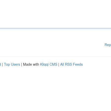
Rep
d
|
Top Users
| Made with
Kliqqi CMS
|
All RSS Feeds