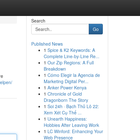
Search
Go
Published News
1
Spice & K2 Keywords: A
Complete Line-by-Line Re...
1
Our Zip Regions: A Full
Breakdown
1
Cómo Elegir la Agencia de
re
Marketing Digital Per...
elpen/
1
Anker Power Kenya
1
Chronicle of Gold
Dragonborn The Story
1
Soi 24h · Bạch Thủ Lô 22:
Xem Xét Cụ Thể ...
1
Unearth Happiness:
Hobbies After Leaving Work
1
LC Winford: Enhancing Your
Web Presence