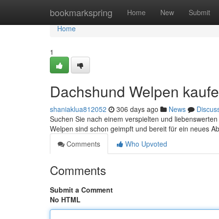
Home
bookmarkspring
Home
New
Submit
Home
1
Dachshund Welpen kaufen
shaniaklua812052
306 days ago
News
Discus
Suchen Sie nach einem verspielten und liebenswerten 
Welpen sind schon geimpft und bereit für ein neues A
Comments
Who Upvoted
Comments
Submit a Comment
No HTML