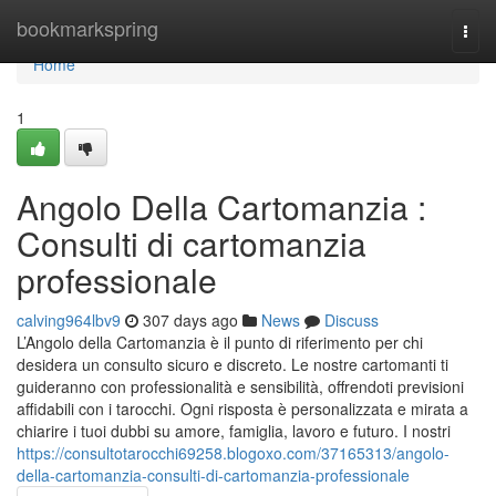
Home
bookmarkspring
Togg
navi
Home
1
Angolo Della Cartomanzia :
Consulti di cartomanzia
professionale
calving964lbv9
307 days ago
News
Discuss
L’Angolo della Cartomanzia è il punto di riferimento per chi
desidera un consulto sicuro e discreto. Le nostre cartomanti ti
guideranno con professionalità e sensibilità, offrendoti previsioni
affidabili con i tarocchi. Ogni risposta è personalizzata e mirata a
chiarire i tuoi dubbi su amore, famiglia, lavoro e futuro. I nostri
https://consultotarocchi69258.blogoxo.com/37165313/angolo-
della-cartomanzia-consulti-di-cartomanzia-professionale