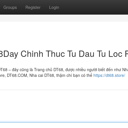
Groups
Register
Login
8Day Chinh Thuc Tu Dau Tu Loc 
 DT68 – đây cũng là Trang chủ DT68, được nhiều người biết đến như Nh
tore, DT68.COM, Nha cai DT68, thậm chí bạn có thể
https://dt68.store/