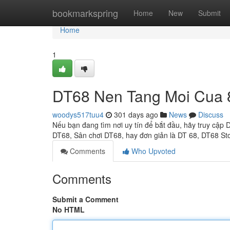
Home
bookmarkspring
Home
New
Submit
Home
1
DT68 Nen Tang Moi Cua 
woodys517tuu4
301 days ago
News
Discuss
Nếu bạn đang tìm nơi uy tín để bắt đầu, hãy truy cập
DT68, Sân chơi DT68, hay đơn giản là DT 68, DT68 S
Comments
Who Upvoted
Comments
Submit a Comment
No HTML