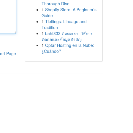
Thorough Dive
1
Shopify Store: A Beginner's
Guide
1
Tieflings: Lineage and
Tradition
1
baht333 ติดต่อเรา: วิธีการ
ติดต่อและข้อมูลสำคัญ
1
Optar Hosting en la Nube:
¿Cuándo?
ort Page