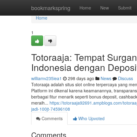
Home
bookmarkspring
Home
New
Submit
Home
1
Totoraaja: Tempat Surgan
Indonesia dengan Deposit
williamv235iea1
298 days ago
News
Discuss
Totoraaja adalah situs slot online terpercaya yang m
Platform ini dikenal karena keamanannya, transparans
berbagai fitur menarik seperti bonus deposit, cashba
meraih...
https://totoraaja92691.ampblogs.com/totora
jadi-100jt-74596108
Comments
Who Upvoted
Comments