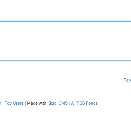
Rep
d
|
Top Users
| Made with
Kliqqi CMS
|
All RSS Feeds