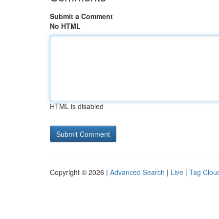
Submit a Comment
No HTML
HTML is disabled
Copyright © 2026 |
Advanced Search
|
Live
|
Tag Clou