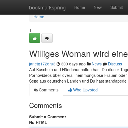
Home
bookmarkspring
Home
New
Submit
Home
1
Williges Woman wird ein
janetg172dru3
300 days ago
News
Discuss
Auf Kuscheln und Händchenhalten hast Du dieser Tage 
Pornovideos über overall hemmungslose Frauen oder g
Seite aus deutschen Landen und Du hast standapede T
Comments
Who Upvoted
Comments
Submit a Comment
No HTML