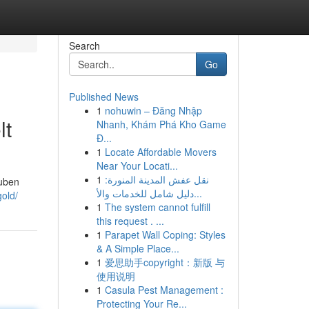
Search
Go
Published News
1
nohuwin – Đăng Nhập
lt
Nhanh, Khám Phá Kho Game
Đ...
1
Locate Affordable Movers
Near Your Locati...
1
نقل عفش المدينة المنورة:
Tuben
دليل شامل للخدمات والأ...
gold/
1
The system cannot fulfill
this request . ...
1
Parapet Wall Coping: Styles
& A Simple Place...
1
爱思助手copyright：新版 与
使用说明
1
Casula Pest Management :
Protecting Your Re...