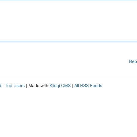
Rep
d
|
Top Users
| Made with
Kliqqi CMS
|
All RSS Feeds