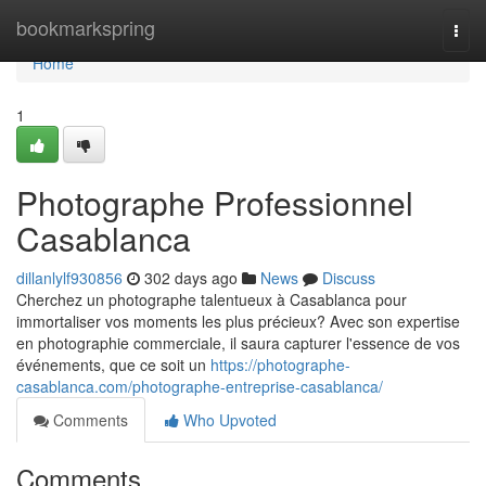
Home
bookmarkspring
Togg
navi
Home
1
Photographe Professionnel
Casablanca
dillanlylf930856
302 days ago
News
Discuss
Cherchez un photographe talentueux à Casablanca pour
immortaliser vos moments les plus précieux? Avec son expertise
en photographie commerciale, il saura capturer l'essence de vos
événements, que ce soit un
https://photographe-
casablanca.com/photographe-entreprise-casablanca/
Comments
Who Upvoted
Comments