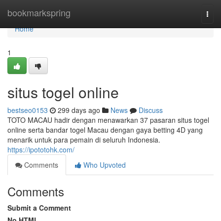
Home
bookmarkspring
Togg
navi
Home
1
situs togel online
bestseo0153
299 days ago
News
Discuss
TOTO MACAU hadir dengan menawarkan 37 pasaran situs togel
online serta bandar togel Macau dengan gaya betting 4D yang
menarik untuk para pemain di seluruh Indonesia.
https://ipototohk.com/
Comments
Who Upvoted
Comments
Submit a Comment
No HTML